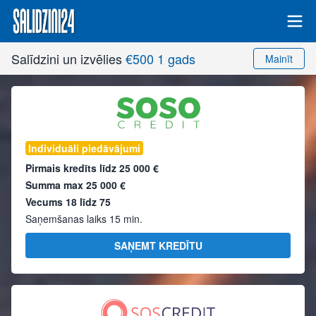
Salīdzini un izvēlies
€500 1 gads
Mainīt
Individuāli piedāvājumi
Pirmais kredīts līdz
25 000 €
Summa max
25 000 €
Vecums 18 līdz 75
Saņemšanas laiks 15 min.
SAŅEMT KREDĪTU