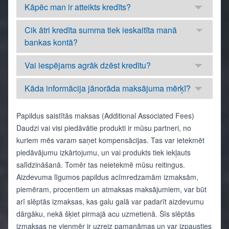
Kāpēc man ir atteikts kredīts?
Cik ātri kredīta summa tiek ieskaitīta manā
bankas kontā?
Vai iespējams agrāk dzēst kredītu?
Kāda informācija jānorāda maksājuma mērķī?
Papildus saistītās maksas (Additional Associated Fees)
Daudzi vai visi piedāvātie produkti ir mūsu partneri, no
kuriem mēs varam saņet kompensācijas. Tas var ietekmēt
piedāvājumu izkārtojumu, un vai produkts tiek iekļauts
salīdzināšanā. Tomēr tas neietekmē mūsu reitingus.
Aizdevuma līgumos papildus acīmredzamām izmaksām,
piemēram, procentiem un atmaksas maksājumiem, var būt
arī slēptās izmaksas, kas galu galā var padarīt aizdevumu
dārgāku, nekā šķiet pirmajā acu uzmetienā. Šīs slēptās
izmaksas ne vienmēr ir uzreiz pamanāmas un var izpausties