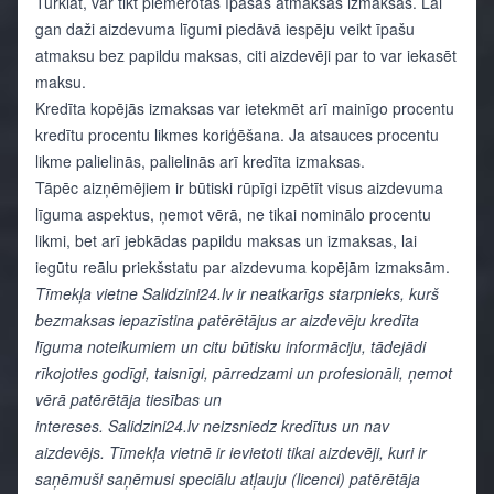
Turklāt, var tikt piemērotas īpašas atmaksas izmaksas. Lai
gan daži aizdevuma līgumi piedāvā iespēju veikt īpašu
atmaksu bez papildu maksas, citi aizdevēji par to var iekasēt
maksu.
Kredīta kopējās izmaksas var ietekmēt arī mainīgo procentu
kredītu procentu likmes koriģēšana. Ja atsauces procentu
likme palielinās, palielinās arī kredīta izmaksas.
Tāpēc aizņēmējiem ir būtiski rūpīgi izpētīt visus aizdevuma
līguma aspektus, ņemot vērā, ne tikai nominālo procentu
likmi, bet arī jebkādas papildu maksas un izmaksas, lai
iegūtu reālu priekšstatu par aizdevuma kopējām izmaksām.
Tīmekļa vietne Salidzini24.lv ir neatkarīgs starpnieks, kurš
bezmaksas iepazīstina patērētājus ar aizdevēju kredīta
līguma noteikumiem un citu būtisku informāciju, tādejādi
rīkojoties godīgi, taisnīgi, pārredzami un profesionāli, ņemot
vērā patērētāja tiesības un
intereses. Salidzini24.lv neizsniedz kredītus un nav
aizdevējs. Tīmekļa vietnē ir ievietoti tikai aizdevēji, kuri ir
saņēmuši saņēmusi speciālu atļauju (licenci) patērētāja