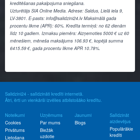
kreditēšanas pakalpojuma sniegšana.
Uzturētājs SIA Online Media. Adrese: Saldus, Lielā iela 9,
LV-3801. E-pasts: info@salidzini24.lv Maksimālā gada
procentu likme (APR): 60%. Kredīta termiņš: no 62 dienām
līdz 10 gadiem. Izmaksu piemērs: Aizņemoties 5000 € uz 60
mēnešiem, mēneša maksājums 106.93 €, kopējā summa
6415.59 €, gada procentu likme APR 10.78%.
Salidzini24 - salīdzināti kredīti internetā.
Ātri, ērti un vienkārši izvēlies atbilstošāko kredītu.
Noteikumi
Uzņēmums
Jaunumi
Salīdzināt
aizdevējus
Cookies
Par mums
Blogs
Populārākie
Privātums
Biežāk
kredīti
uzdotie
Lietošana