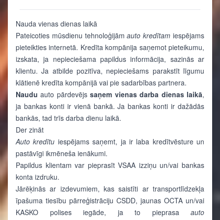
Nauda vienas dienas laikā
Pateicoties mūsdienu tehnoloģijām
auto kredītam
iespējams
pieteikties internetā. Kredīta kompānija saņemot pieteikumu,
izskata, ja nepieciešama papildus informācija, sazinās ar
klientu. Ja atbilde pozitīva, nepieciešams parakstīt līgumu
klātienē kredīta kompānijā vai pie sadarbības partnera.
Naudu
auto pārdevējs
saņem vienas darba dienas laikā
,
ja bankas konti ir vienā bankā. Ja bankas konti ir dažādās
bankās, tad trīs darba dienu laikā.
Der zināt
Auto kredītu
iespējams saņemt, ja ir laba kredītvēsture un
pastāvīgi ikmēneša ienākumi.
Papildus klientam var pieprasīt VSAA izziņu un/vai bankas
konta izdruku.
Jārēķinās ar izdevumiem, kas saistīti ar transportlīdzekļa
īpašuma tiesību pārreģistrāciju CSDD, jaunas OCTA un/vai
KASKO polises iegāde, ja to pieprasa
auto