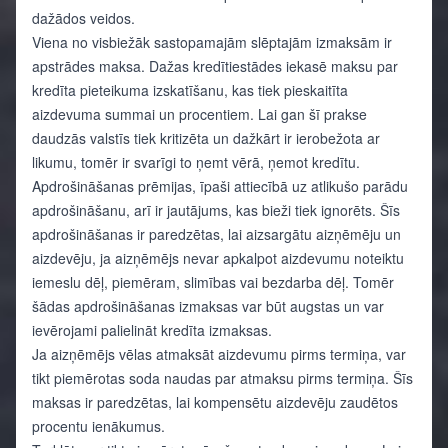
dažādos veidos.
Viena no visbiežāk sastopamajām slēptajām izmaksām ir
apstrādes maksa. Dažas kredītiestādes iekasē maksu par
kredīta pieteikuma izskatīšanu, kas tiek pieskaitīta
aizdevuma summai un procentiem. Lai gan šī prakse
daudzās valstīs tiek kritizēta un dažkārt ir ierobežota ar
likumu, tomēr ir svarīgi to ņemt vērā, ņemot kredītu.
Apdrošināšanas prēmijas, īpaši attiecībā uz atlikušo parādu
apdrošināšanu, arī ir jautājums, kas bieži tiek ignorēts. Šīs
apdrošināšanas ir paredzētas, lai aizsargātu aizņēmēju un
aizdevēju, ja aizņēmējs nevar apkalpot aizdevumu noteiktu
iemeslu dēļ, piemēram, slimības vai bezdarba dēļ. Tomēr
šādas apdrošināšanas izmaksas var būt augstas un var
ievērojami palielināt kredīta izmaksas.
Ja aizņēmējs vēlas atmaksāt aizdevumu pirms termiņa, var
tikt piemērotas soda naudas par atmaksu pirms termiņa. Šīs
maksas ir paredzētas, lai kompensētu aizdevēju zaudētos
procentu ienākumus.