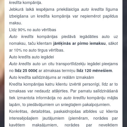
kredīta
kompānija.
Jebkurā laikā iespējama priekšlaicīga
auto kredīta
līguma
izbeigšana un kredīta kompānija var nepiemērot papildus
maksu.
Līdz 90% no auto vērtības
Auto kredīts
kompānijas piedāvā iegādāties auto uz
nomaksu, taču klientam
jārēķinās ar
pirmo iemaksu
, sākot
ar 10% no auto tirgus vērtības.
Auto kredīts auto iegādei
Auto kredīts
auto un citu transportlīdzekļu iegādei pieejams
no
līdz 25 000€
ar atmaksas termiņu
līdz 120 mēnešiem
.
Auto kredīta salīdzinājums ar reālām izmaksām
Kredīta kompānijas katru klientu izvērtē personīgi, līdz ar to
izmaksas var nedaudz atšķirties. Par pamatu salīdzināšanā
tiek izmantota informācija no
auto kredītu
kompāniju mājās
lapām, to piedāvājumiem un sniegtajiem pakalpojumiem.
Konkrētas, detalizētas, paskaidrojošas atbildes uz klienta
interesējošajiem jautājumiem (piemēram, norādes par
kavētiem maksājumiem, norādes par neveiktiem