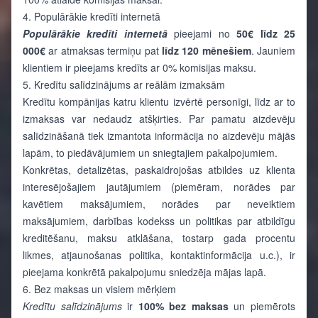
4. Populārākie kredīti internetā
Populārākie kredīti internetā
pieejami no
50€ līdz 25
000€
ar atmaksas termiņu pat
līdz 120 mēnešiem
. Jauniem
klientiem ir pieejams kredīts ar 0% komisijas maksu.
5. Kredītu salīdzinājums ar reālām izmaksām
Kredītu kompānijas katru klientu izvērtē personīgi, līdz ar to
izmaksas var nedaudz atšķirties. Par pamatu aizdevēju
salīdzināšanā tiek izmantota informācija no aizdevēju mājās
lapām, to piedāvājumiem un sniegtajiem pakalpojumiem.
Konkrētas, detalizētas, paskaidrojošas atbildes uz klienta
interesējošajiem jautājumiem (piemēram, norādes par
kavētiem maksājumiem, norādes par neveiktiem
maksājumiem, darbības kodekss un politikas par atbildīgu
kreditēšanu, maksu atklāšana, tostarp gada procentu
likmes, atjaunošanas politika, kontaktinformācija u.c.), ir
pieejama konkrētā pakalpojumu sniedzēja mājas lapā.
6. Bez maksas un visiem mērķiem
Kredītu
salīdzinājums
ir
100%
bez maksas
un piemērots