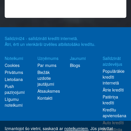
Salidzini24 - salīdzināti kredīti internetā.
Ātri, ērti un vienkārši izvēlies atbilstošāko kredītu.
Noteikumi
Uzņēmums
Jaunumi
Salīdzināt
aizdevējus
Cookies
Par mums
Blogs
Populārākie
Privātums
Biežāk
kredīti
uzdotie
Lietošana
internetā
jautājumi
Push
Ātrie kredīti
Atsauksmes
paziņojumi
Patēriņa
Kontakti
Līgumu
kredīti
noteikumi
Kredītu
apvienošana
Auto kredīti
Izmantojot šo vietni, saskaņā ar
noteikumiem
, Jūs piekrītat
Kredītlīnija