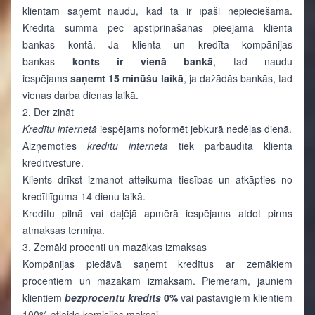
klientam saņemt naudu, kad tā ir īpaši nepieciešama.
Kredīta summa pēc apstiprināšanas pieejama klienta
bankas kontā. Ja klienta un kredīta kompānijas
bankas
konts ir vienā bankā
, tad naudu
iespējams
saņemt
15 minūšu laikā
, ja dažādās bankās, tad
vienas darba dienas laikā.
2. Der zināt
Kredītu
internetā
iespējams noformēt jebkurā nedēļas dienā.
Aizņemoties
kredītu
internetā
tiek pārbaudīta klienta
kredītvēsture.
Klients drīkst izmanot atteikuma tiesības un atkāpties no
kredītlīguma 14 dienu laikā.
Kredītu pilnā vai daļējā apmērā iespējams atdot pirms
atmaksas termiņa.
3. Zemāki procenti un mazākas izmaksas
Kompānijas piedāvā saņemt kredītus ar zemākiem
procentiem un mazākām izmaksām. Piemēram, jauniem
klientiem
bezprocentu kredīts
0%
vai pastāvīgiem klientiem
100% atlaide komisijas maksai.