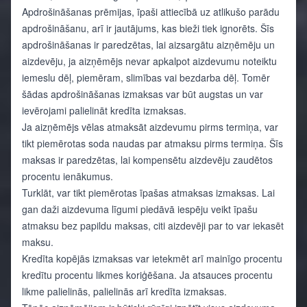
Apdrošināšanas prēmijas, īpaši attiecībā uz atlikušo parādu
apdrošināšanu, arī ir jautājums, kas bieži tiek ignorēts. Šīs
apdrošināšanas ir paredzētas, lai aizsargātu aizņēmēju un
aizdevēju, ja aizņēmējs nevar apkalpot aizdevumu noteiktu
iemeslu dēļ, piemēram, slimības vai bezdarba dēļ. Tomēr
šādas apdrošināšanas izmaksas var būt augstas un var
ievērojami palielināt kredīta izmaksas.
Ja aizņēmējs vēlas atmaksāt aizdevumu pirms termiņa, var
tikt piemērotas soda naudas par atmaksu pirms termiņa. Šīs
maksas ir paredzētas, lai kompensētu aizdevēju zaudētos
procentu ienākumus.
Turklāt, var tikt piemērotas īpašas atmaksas izmaksas. Lai
gan daži aizdevuma līgumi piedāvā iespēju veikt īpašu
atmaksu bez papildu maksas, citi aizdevēji par to var iekasēt
maksu.
Kredīta kopējās izmaksas var ietekmēt arī mainīgo procentu
kredītu procentu likmes koriģēšana. Ja atsauces procentu
likme palielinās, palielinās arī kredīta izmaksas.