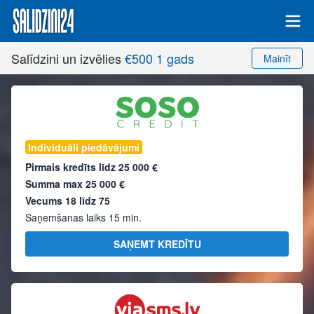
Salīdzini un izvēlies
€500 1 gads
Mainīt
Individuāli piedāvājumi
Pirmais kredīts līdz
25 000 €
Summa max
25 000 €
Vecums 18 līdz 75
Saņemšanas laiks 15 min.
SAŅEMT KREDĪTU