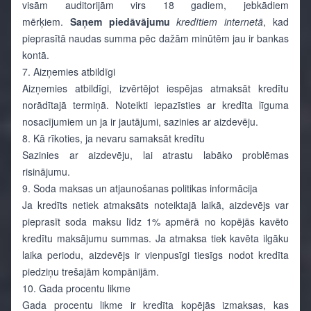
visām auditorijām virs 18 gadiem, jebkādiem
mērķiem.
Saņem piedāvājumu
kredītiem
internetā
, kad
pieprasītā naudas summa pēc dažām minūtēm jau ir bankas
kontā.
7. Aizņemies atbildīgi
Aizņemies atbildīgi, izvērtējot iespējas atmaksāt kredītu
norādītajā termiņā. Noteikti iepazīsties ar kredīta līguma
nosacījumiem un ja ir jautājumi, sazinies ar aizdevēju.
8. Kā rīkoties, ja nevaru samaksāt kredītu
Sazinies ar aizdevēju, lai atrastu labāko problēmas
risinājumu.
9. Soda maksas un atjaunošanas politikas informācija
Ja kredīts netiek atmaksāts noteiktajā laikā, aizdevējs var
pieprasīt soda maksu līdz 1% apmērā no kopējās kavēto
kredītu maksājumu summas. Ja atmaksa tiek kavēta ilgāku
laika periodu, aizdevējs ir vienpusīgi tiesīgs nodot kredīta
piedziņu trešajām kompānijām.
10. Gada procentu likme
Gada procentu likme ir kredīta kopējās izmaksas, kas