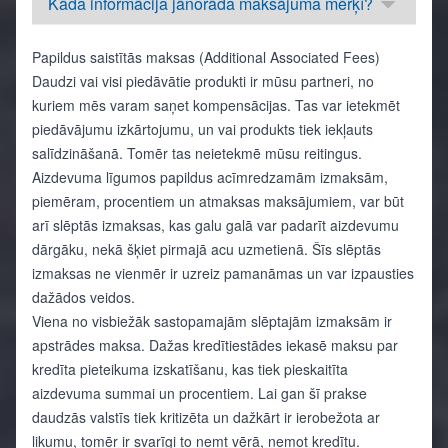
Kāda informācija jānorāda maksājuma mērķī?
Papildus saistītās maksas (Additional Associated Fees)
Daudzi vai visi piedāvātie produkti ir mūsu partneri, no
kuriem mēs varam saņet kompensācijas. Tas var ietekmēt
piedāvājumu izkārtojumu, un vai produkts tiek iekļauts
salīdzināšanā. Tomēr tas neietekmē mūsu reitingus.
Aizdevuma līgumos papildus acīmredzamām izmaksām,
piemēram, procentiem un atmaksas maksājumiem, var būt
arī slēptās izmaksas, kas galu galā var padarīt aizdevumu
dārgāku, nekā šķiet pirmajā acu uzmetienā. Šīs slēptās
izmaksas ne vienmēr ir uzreiz pamanāmas un var izpausties
dažādos veidos.
Viena no visbiežāk sastopamajām slēptajām izmaksām ir
apstrādes maksa. Dažas kredītiestādes iekasē maksu par
kredīta pieteikuma izskatīšanu, kas tiek pieskaitīta
aizdevuma summai un procentiem. Lai gan šī prakse
daudzās valstīs tiek kritizēta un dažkārt ir ierobežota ar
likumu, tomēr ir svarīgi to ņemt vērā, ņemot kredītu.