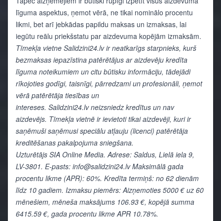
Tāpēc aizņēmējiem ir būtiski rūpīgi izpētīt visus aizdevuma
līguma aspektus, ņemot vērā, ne tikai nominālo procentu
likmi, bet arī jebkādas papildu maksas un izmaksas, lai
iegūtu reālu priekšstatu par aizdevuma kopējām izmaksām.
Tīmekļa vietne
Salidzini24.lv
ir neatkarīgs starpnieks, kurš
bezmaksas iepazīstina patērētājus ar aizdevēju kredīta
līguma noteikumiem un citu būtisku informāciju, tādejādi
rīkojoties godīgi, taisnīgi, pārredzami un profesionāli, ņemot
vērā patērētāja tiesības un
intereses.
Salidzini24.lv
neizsniedz kredītus un nav
aizdevējs. Tīmekļa vietnē ir ievietoti tikai aizdevēji, kuri ir
saņēmuši saņēmusi speciālu atļauju (licenci) patērētāja
kreditēšanas pakalpojuma sniegšana.
Uzturētājs SIA Online Media. Adrese: Saldus, Lielā iela 9,
LV-3801. E-pasts: info@salidzini24.lv Maksimālā gada
procentu likme (APR): 60%. Kredīta termiņš: no 62 dienām
līdz 10 gadiem. Izmaksu piemērs: Aizņemoties 5000 € uz 60
mēnešiem, mēneša maksājums 106.93 €, kopējā summa
6415.59 €, gada procentu likme APR 10.78%.