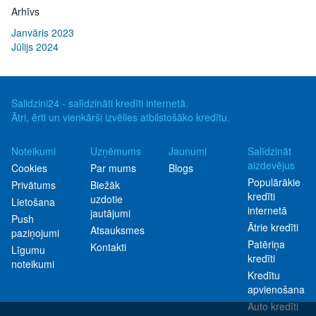
Arhīvs
Janvāris 2023
Jūlijs 2024
Salidzini24 - salīdzināti kredīti internetā.
Ātri, ērti un vienkārši izvēlies atbilstošāko kredītu.
Noteikumi
Uzņēmums
Jaunumi
Salīdzināt
aizdevējus
Cookies
Par mums
Blogs
Populārākie
Privātums
Biežāk
kredīti
uzdotie
Lietošana
internetā
jautājumi
Push
Ātrie kredīti
Atsauksmes
paziņojumi
Patēriņa
Kontakti
Līgumu
kredīti
noteikumi
Kredītu
apvienošana
Auto kredīti