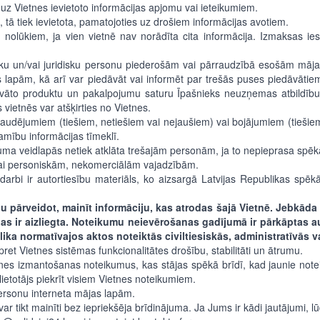
uz Vietnes ievietoto informācijas apjomu vai ieteikumiem.
, tā tiek ievietota, pamatojoties uz drošiem informācijas avotiem.
m nolūkiem, ja vien vietnē nav norādīta cita informācija. Izmaksas 
fizisku un/vai juridisku personu piederošām vai pārraudzībā esošām mā
jas lapām, kā arī var piedāvāt vai informēt par trešās puses piedāvāt
āvāto produktu un pakalpojumu saturu Īpašnieks neuzņemas atbildību 
vietnēs var atšķirties no Vietnes.
udējumiem (tiešiem, netiešiem vai nejaušiem) vai bojājumiem (tiešie
mību informācijas tīmeklī.
ījuma veidlapās netiek atklāta trešajām personām, ja to nepieprasa spēk
tikai personiskām, nekomerciālām vajadzībām.
darbi ir autortiesību materiāls, ko aizsargā Latvijas Republikas spēkā 
u pārveidot, mainīt informāciju, kas atrodas šajā Vietnē. Jebkāda
jas ir aizliegta. Noteikumu neievērošanas gadījumā ir pārkāptas 
a normatīvajos aktos noteiktās civiltiesiskās, administratīvās va
pret Vietnes sistēmas funkcionalitātes drošību, stabilitāti un ātrumu.
tnes izmantošanas noteikumus, kas stājas spēkā brīdī, kad jaunie noteiku
etotājs piekrīt visiem Vietnes noteikumiem.
 personu interneta mājas lapām.
 var tikt mainīti bez iepriekšēja brīdinājuma. Ja Jums ir kādi jautājumi,