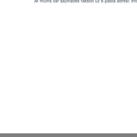
Ar mums var sazināties rakstot uz e-pasta adresi:
inf