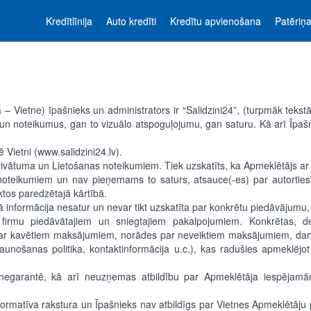
Kredītlīnija
Auto kredīti
Kredītu apvienošana
Patēriņa
 – Vietne) īpašnieks un administrators ir “Salidzini24”, (turpmāk tekstā
u un noteikumus, gan to vizuālo atspoguļojumu, gan saturu. Kā arī Īpašn
 Vietni (www.salidzini24.lv).
Privātuma un Lietošanas noteikumiem. Tiek uzskatīts, ka Apmeklētājs ar
ret noteikumiem un nav pieņemams to saturs, atsauce(-es) par autortie
aktos paredzētajā kārtībā.
šā informācija nesatur un nevar tikt uzskatīta par konkrētu piedāvājumu
u firmu piedāvātajiem un sniegtajiem pakalpojumiem. Konkrētas, de
ar kavētiem maksājumiem, norādes par neveiktiem maksājumiem, darbīb
unošanas politika, kontaktinformācija u.c.), kas radušies apmeklējo
s negarantē, kā arī neuzņemas atbildību par Apmeklētāja iespējam
informatīva rakstura un Īpašnieks nav atbildīgs par Vietnes Apmeklētā