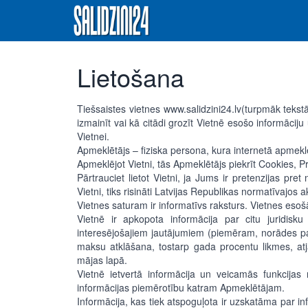
Lietošana
Tiešsaistes vietnes www.salidzini24.lv(turpmāk tekstā
izmainīt vai kā citādi grozīt Vietnē esošo informācij
Vietnei.
Apmeklētājs – fiziska persona, kura internetā apmeklē
Apmeklējot Vietni, tās Apmeklētājs piekrīt Cookies, 
Pārtrauciet lietot Vietni, ja Jums ir pretenzijas p
Vietni, tiks risināti Latvijas Republikas normatīvajos 
Vietnes saturam ir informatīvs raksturs. Vietnes eso
Vietnē ir apkopota informācija par citu juridisk
interesējošajiem jautājumiem (piemēram, norādes p
maksu atklāšana, tostarp gada procentu likmes, atja
mājas lapā.
Vietnē ietvertā informācija un veicamās funkcija
informācijas piemērotību katram Apmeklētājam.
Informācija, kas tiek atspoguļota ir uzskatāma par 