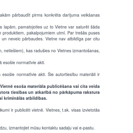
iesakām pārbaudīt pirms konkrēta darījuma veikšanas
jas lapām, pamatojoties uz to Vietne var saturēt šāda
iem produktiem, pakalpojumiem utml. Par trešās puses
un neveic pārbaudes. Vietne nav atbildīga par citu
m, netiešiem), kas radušies no Vietnes izmantošanas,
ā esošie normatīvie akti.
esošie normatīvie akti. Šie autortiesību materiāli ir
 Vietnē esoša materiāla publicēšana vai cita veida
autora tiesības un atkarībā no pārkāpuma rakstura
i kriminālās atbildības.
mi ir publicēti vietnē. Vietnes, t.sk. visas izvietotās
 lūdzu, izmantojiet mūsu
kontaktu sadaļu
vai e-pastu.