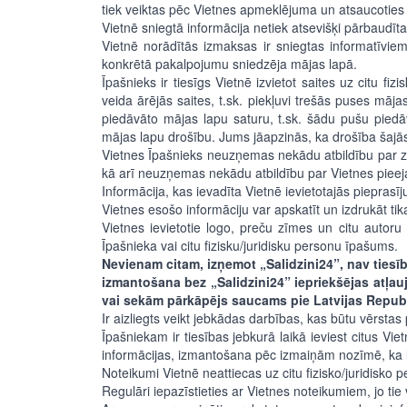
tiek veiktas pēc Vietnes apmeklējuma un atsaucoties 
Vietnē sniegtā informācija netiek atsevišķi pārbaudīta
Vietnē norādītās izmaksas ir sniegtas informatīvie
konkrētā pakalpojumu sniedzēja mājas lapā.
Īpašnieks ir tiesīgs Vietnē izvietot saites uz citu 
veida ārējās saites, t.sk. piekļuvi trešās puses mā
piedāvāto mājas lapu saturu, t.sk. šādu pušu pied
mājas lapu drošību. Jums jāapzinās, ka drošība šajās 
Vietnes Īpašnieks neuzņemas nekādu atbildību par za
kā arī neuzņemas nekādu atbildību par Vietnes pieeja
Informācija, kas ievadīta Vietnē ievietotajās piepras
Vietnes esošo informāciju var apskatīt un izdrukāt 
Vietnes ievietotie logo, preču zīmes un citu autoru 
Īpašnieka vai citu fizisku/juridisku personu īpašums.
Nevienam citam, izņemot „Salidzini24”, nav tiesīb
izmantošana bez „Salidzini24” iepriekšējas atļau
vai sekām pārkāpējs saucams pie Latvijas Republik
Ir aizliegts veikt jebkādas darbības, kas būtu vērstas 
Īpašniekam ir tiesības jebkurā laikā ieviest citus Vie
informācijas, izmantošana pēc izmaiņām nozīmē, ka li
Noteikumi Vietnē neattiecas uz citu fizisko/juridisko
Regulāri iepazīstieties ar Vietnes noteikumiem, jo tie