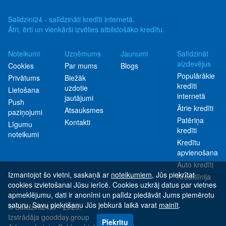
Salidzini24 - salīdzināti kredīti internetā.
Ātri, ērti un vienkārši izvēlies atbilstošāko kredītu.
Noteikumi
Uzņēmums
Jaunumi
Salīdzināt
aizdevējus
Cookies
Par mums
Blogs
Populārākie
Privātums
Biežāk
kredīti
uzdotie
Lietošana
internetā
jautājumi
Push
Ātrie kredīti
Atsauksmes
paziņojumi
Patēriņa
Kontakti
Līgumu
kredīti
noteikumi
Kredītu
apvienošana
Auto kredīti
Izmantojot šo vietni, saskaņā ar
noteikumiem
, Jūs piekrītat
Kredītlīnija
cookies izvietošanai Jūsu ierīcē. Cookies uzkrāj datus par vietnes
apmeklējumu, dati ir anonīmi un palīdz piedāvāt Jums piemērotu
saturu. Savu piekrišanu Jūs jebkurā laikā varat
mainīt
.
© Salidzini24.lv - 2026.
Izstrādāja
goodday.group
Piekrītu