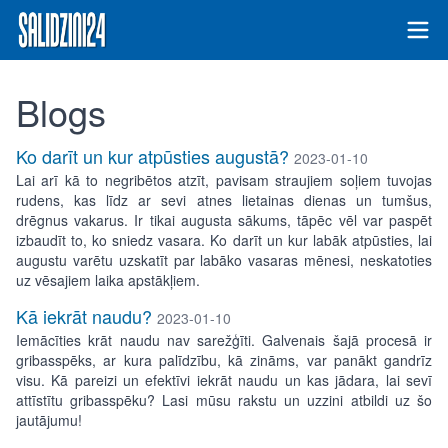
Blogs
Ko darīt un kur atpūsties augustā?
2023-01-10
Lai arī kā to negribētos atzīt, pavisam straujiem soļiem tuvojas
rudens, kas līdz ar sevi atnes lietainas dienas un tumšus,
drēgnus vakarus. Ir tikai augusta sākums, tāpēc vēl var paspēt
izbaudīt to, ko sniedz vasara. Ko darīt un kur labāk atpūsties, lai
augustu varētu uzskatīt par labāko vasaras mēnesi, neskatoties
uz vēsajiem laika apstākļiem.
Kā iekrāt naudu?
2023-01-10
Iemācīties krāt naudu nav sarežģīti. Galvenais šajā procesā ir
gribasspēks, ar kura palīdzību, kā zināms, var panākt gandrīz
visu. Kā pareizi un efektīvi iekrāt naudu un kas jādara, lai sevī
attīstītu gribasspēku? Lasi mūsu rakstu un uzzini atbildi uz šo
jautājumu!