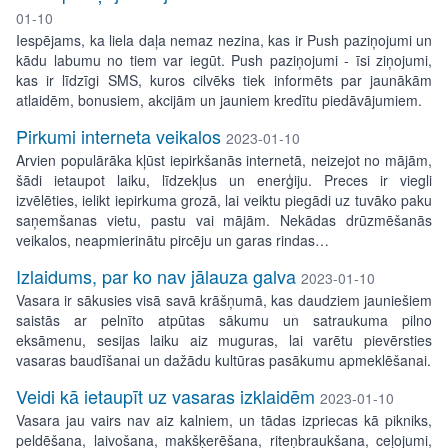
01-10
Iespējams, ka liela daļa nemaz nezina, kas ir Push paziņojumi un
kādu labumu no tiem var iegūt. Push paziņojumi - īsi ziņojumi,
kas ir līdzīgi SMS, kuros cilvēks tiek informēts par jaunākām
atlaidēm, bonusiem, akcijām un jauniem kredītu piedāvājumiem.
Pirkumi interneta veikalos
2023-01-10
Arvien populārāka kļūst iepirkšanās internetā, neizejot no mājām,
šādi ietaupot laiku, līdzekļus un enerģiju. Preces ir viegli
izvēlēties, ielikt iepirkuma grozā, lai veiktu piegādi uz tuvāko paku
saņemšanas vietu, pastu vai mājām. Nekādas drūzmēšanās
veikalos, neapmierinātu pircēju un garas rindas…
Izlaidums, par ko nav jālauza galva
2023-01-10
Vasara ir sākusies visā savā krāšņumā, kas daudziem jauniešiem
saistās ar pelnīto atpūtas sākumu un satraukuma pilno
eksāmenu, sesijas laiku aiz muguras, lai varētu pievērsties
vasaras baudīšanai un dažādu kultūras pasākumu apmeklēšanai.
Veidi kā ietaupīt uz vasaras izklaidēm
2023-01-10
Vasara jau vairs nav aiz kalniem, un tādas izpriecas kā pikniks,
peldēšana, laivošana, makšķerēšana, riteņbraukšana, ceļojumi,