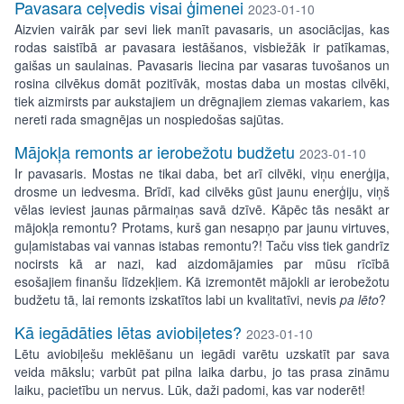
Pavasara ceļvedis visai ģimenei
2023-01-10
Aizvien vairāk par sevi liek manīt pavasaris, un asociācijas, kas
rodas saistībā ar pavasara iestāšanos, visbiežāk ir patīkamas,
gaišas un saulainas. Pavasaris liecina par vasaras tuvošanos un
rosina cilvēkus domāt pozitīvāk, mostas daba un mostas cilvēki,
tiek aizmirsts par aukstajiem un drēgnajiem ziemas vakariem, kas
nereti rada smagnējas un nospiedošas sajūtas.
Mājokļa remonts ar ierobežotu budžetu
2023-01-10
Ir pavasaris. Mostas ne tikai daba, bet arī cilvēki, viņu enerģija,
drosme un iedvesma. Brīdī, kad cilvēks gūst jaunu enerģiju, viņš
vēlas ieviest jaunas pārmaiņas savā dzīvē. Kāpēc tās nesākt ar
mājokļa remontu? Protams, kurš gan nesapņo par jaunu virtuves,
guļamistabas vai vannas istabas remontu?! Taču viss tiek gandrīz
nocirsts kā ar nazi, kad aizdomājamies par mūsu rīcībā
esošajiem finanšu līdzekļiem. Kā izremontēt mājokli ar ierobežotu
budžetu tā, lai remonts izskatītos labi un kvalitatīvi, nevis
pa lēto
?
Kā iegādāties lētas aviobiļetes?
2023-01-10
Lētu aviobiļešu meklēšanu un iegādi varētu uzskatīt par sava
veida mākslu; varbūt pat pilna laika darbu, jo tas prasa zināmu
laiku, pacietību un nervus. Lūk, daži padomi, kas var noderēt!