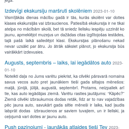
jēga.
Izdevīgi ekskursiju maršruti skolēniem
2023-01-10
Vismīļākās dienas mācību gadā ir tās, kurās skolēni var doties
klases ekskursijās vai izbraucienos. Patiesībā ekskursija ir ne tikai
atelpa no mācībām skolā, bet tā sniedz lielisku iespēju uzzināt ko
jaunu, apmeklējot muzejus un dažādas citas izglītojošas iestādes,
tajā pašā laikā saliedējot klasi. Ekskursijas plānošanu nekad
nevar uzsākt par ātru. Jo ātrāk sāksiet plānot, jo ekskursija būs
vairākkārt izdevusies.
Augusts, septembris – laiks, lai iegādātos auto
2023-
01-10
Noteikti daļa no Jums varētu piekrist, ka cilvēki pārsvarā nomaina
savus vecos auto pret jaunākiem tieši gada siltajos mēnešos:
maijā, jūnijā, jūlijā, augustā, septembrī. Protams, neizpaliek arī
tie, kas auto iegādājas ziemā. Varētu rasties jautājums: “Kāpēc?”
Ziemā cilvēki izbraukumos dodas retāk, līdz ar to nav vajadzības
pēc jauna auto, savukārt gada siltie mēneši ir laiks, kad ļaudis
labprāt dodas izbraucienos ar saviem tuvajiem, un ir lieliski, ja
ceļojumā vari doties ar jaunu auto.
Push paziņojumi - jaunākās atlaides tieši Tev
2023-