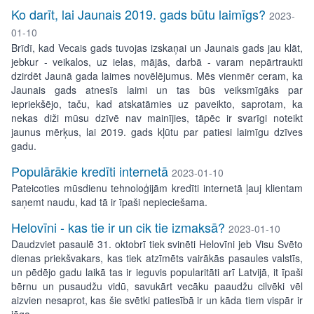
Ko darīt, lai Jaunais 2019. gads būtu laimīgs?
2023-
01-10
Brīdī, kad Vecais gads tuvojas izskaņai un Jaunais gads jau klāt,
jebkur - veikalos, uz ielas, mājās, darbā - varam nepārtraukti
dzirdēt Jaunā gada laimes novēlējumus. Mēs vienmēr ceram, ka
Jaunais gads atnesīs laimi un tas būs veiksmīgāks par
iepriekšējo, taču, kad atskatāmies uz paveikto, saprotam, ka
nekas diži mūsu dzīvē nav mainījies, tāpēc ir svarīgi noteikt
jaunus mērķus, lai 2019. gads kļūtu par patiesi laimīgu dzīves
gadu.
Populārākie kredīti internetā
2023-01-10
Pateicoties mūsdienu tehnoloģijām kredīti internetā ļauj klientam
saņemt naudu, kad tā ir īpaši nepieciešama.
Helovīni - kas tie ir un cik tie izmaksā?
2023-01-10
Daudzviet pasaulē 31. oktobrī tiek svinēti Helovīni jeb Visu Svēto
dienas priekšvakars, kas tiek atzīmēts vairākās pasaules valstīs,
un pēdējo gadu laikā tas ir ieguvis popularitāti arī Latvijā, it īpaši
bērnu un pusaudžu vidū, savukārt vecāku paaudžu cilvēki vēl
aizvien nesaprot, kas šie svētki patiesībā ir un kāda tiem vispār ir